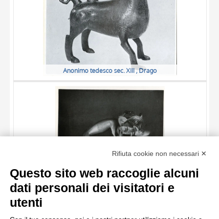
Anonimo tedesco sec. XIII , Drago
TITOLO
Rifiuta cookie non necessari ✕
AUTORE
Questo sito web raccoglie alcuni
OGGETTO
dati personali dei visitatori e
LOCALIZZAZIONE
10 RISULTATI
utenti
Anonimo tedesco sec. XIII , Leone
DATA
20 RISULTATI