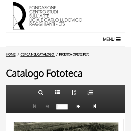
MENU
HOME
CERCA NEL CATALOGO
RICERCA OPERE PER
Catalogo Fototeca
TITOLO
10 RISULTATI
AUTORE
20 RISULTATI
OGGETTO
LOCALIZZAZIONE