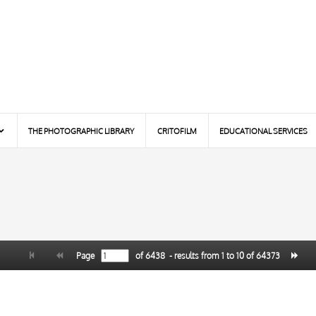
THE PHOTOGRAPHIC LIBRARY
CRITOFILM
EDUCATIONAL SERVICES
Page
of
6438
- results from
1
to
10
of
64373