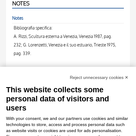
NOTES
Notes
Bibliografia specifica:
A. Rizzi, Scultura esterna a Venezia, Venezia 1987, pag.
232; G. Lorenzetti, Venezia e il suo estuario, Trieste 1975,
pag. 339.
PHOTOGRAPHS
Reject unnecessary cookies ✕
Photo Entry
This website collects some
Böhm, Osvaldo , SS. Giovanni e Paolo - Daniele nella
personal data of visitors and
fossa dei leoni
users
With your consent, we and our partners use cookies and similar
Photo Entry
technologies to store, access and process personal data such
Böhm, Osvaldo , SS. Giovanni e Paolo - Daniele nella
as website visits or cookies are used for ads personalisation.