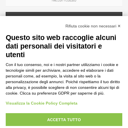
Nessun risultato
SOGGETTO
Rifiuta cookie non necessari ✕
Questo sito web raccoglie alcuni
OGGETTO
dati personali dei visitatori e
Nessun risultato
utenti
Con il tuo consenso, noi e i nostri partner utilizziamo i cookie e
LOCALIZZAZIONE
tecnologie simili per archiviare, accedere ed elaborare i dati
personali come, ad esempio, la visita al sito web o la
personalizzazione degli annunci. Poiché rispettiamo il tuo diritto
CRONOLOGIA
alla privacy, è possibile scegliere di non consentire alcuni tipi di
cookie. Clicca su preferenze GDPR per saperne di più.
Visualizza la Cookie Policy Completa
AVVERTENZE LEGALI: IMMAGINI PUBBLICATE SUL SITO
Le immagini e le foto presenti in questo sito sono soggette alle norme sul
ACCETTA TUTTO
diritto d’autore, legge 22 aprile 1941 n. 633. I diritti degli autori, degli artisti e