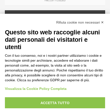
Nessun risultato
SOGGETTO
Rifiuta cookie non necessari ✕
Questo sito web raccoglie alcuni
OGGETTO
dati personali dei visitatori e
Nessun risultato
utenti
Con il tuo consenso, noi e i nostri partner utilizziamo i cookie e
LOCALIZZAZIONE
tecnologie simili per archiviare, accedere ed elaborare i dati
personali come, ad esempio, la visita al sito web o la
personalizzazione degli annunci. Poiché rispettiamo il tuo diritto
CRONOLOGIA
alla privacy, è possibile scegliere di non consentire alcuni tipi di
cookie. Clicca su preferenze GDPR per saperne di più.
Visualizza la Cookie Policy Completa
AVVERTENZE LEGALI: IMMAGINI PUBBLICATE SUL SITO
Le immagini e le foto presenti in questo sito sono soggette alle norme sul
ACCETTA TUTTO
diritto d’autore, legge 22 aprile 1941 n. 633. I diritti degli autori, degli artisti e