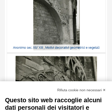
Anonimo sec. XII/ XIII , Motivi decorativi geometrici e vegetali
TITOLO
Rifiuta cookie non necessari ✕
AUTORE
Questo sito web raccoglie alcuni
OGGETTO
dati personali dei visitatori e
LOCALIZZAZIONE
10 RISULTATI