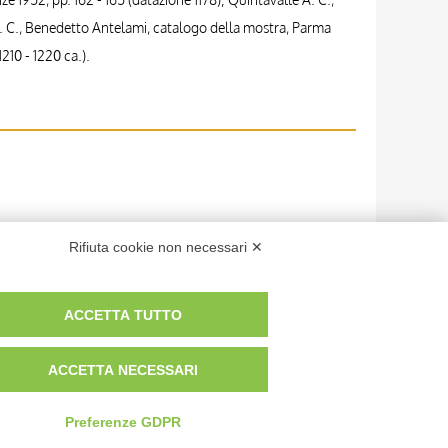
A. C., Benedetto Antelami, catalogo della mostra, Parma
1210 - 1220 ca.).
Rifiuta cookie non necessari ✕
ACCETTA TUTTO
ACCETTA NECESSARI
Preferenze GDPR
 dei fotografi che hanno realizzato le opere e le immagini, degli enti e