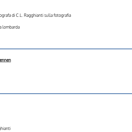
ografa di C.L. Ragghianti sulla fotografia
la lombarda
Sennen
ghianti