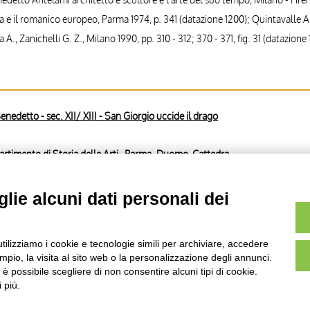
a e il romanico europeo, Parma 1974, p. 341 (datazione 1200); Quintavalle 
 A., Zanichelli G. Z., Milano 1990, pp. 310 - 312; 370 - 371, fig. 31 (datazione 
edetto - sec. XII/ XIII - San Giorgio uccide il drago
partimento di Storia delle Arti , Parma. Duomo. Cattedra
partimento di Storia delle Arti , Parma. Duomo. Cattedra
lie alcuni dati personali dei
edetto - sec. XII/ XIII - San Giorgio uccide il drago
utilizziamo i cookie e tecnologie simili per archiviare, accedere
pio, la visita al sito web o la personalizzazione degli annunci.
, è possibile scegliere di non consentire alcuni tipi di cookie.
 più.
AVVERTENZE LEGALI: IMMAGINI PUBBLICATE SUL SITO
sul diritto d’autore, legge 22 aprile 1941 n. 633. I diritti degli autori, degli artisti e