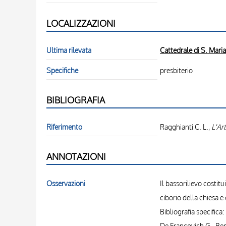
LOCALIZZAZIONI
Ultima rilevata
Cattedrale di S. Mari
Specifiche
presbiterio
BIBLIOGRAFIA
Riferimento
Ragghianti C. L.,
L'Art
ANNOTAZIONI
Osservazioni
Il bassorilievo costit
ciborio della chiesa e
Bibliografia specifica:
De Francovich G., Bene