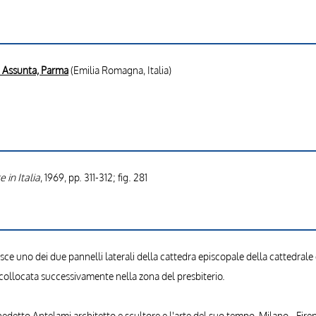
a Assunta, Parma
(Emilia Romagna, Italia)
e in Italia
, 1969, pp. 311-312; fig. 281
uisce uno dei due pannelli laterali della cattedra episcopale della cattedral
 collocata successivamente nella zona del presbiterio.
detto Antelami architetto e scultore e l'arte del suo tempo, Milano - Firenz