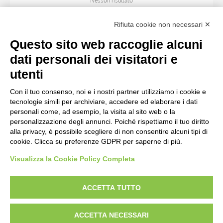
Nessun risultato
Rifiuta cookie non necessari ✕
SOGGETTO
Questo sito web raccoglie alcuni
dati personali dei visitatori e
OGGETTO
utenti
Con il tuo consenso, noi e i nostri partner utilizziamo i cookie e
LOCALIZZAZIONE
tecnologie simili per archiviare, accedere ed elaborare i dati
personali come, ad esempio, la visita al sito web o la
personalizzazione degli annunci. Poiché rispettiamo il tuo diritto
CRONOLOGIA
alla privacy, è possibile scegliere di non consentire alcuni tipi di
cookie. Clicca su preferenze GDPR per saperne di più.
Visualizza la Cookie Policy Completa
AVVERTENZE LEGALI: IMMAGINI PUBBLICATE SUL SITO
Le immagini e le foto presenti in questo sito sono soggette alle norme sul
ACCETTA TUTTO
diritto d’autore, legge 22 aprile 1941 n. 633. I diritti degli autori, degli artisti e
dei fotografi che hanno realizzato le opere e le immagini, degli enti e delle
ACCETTA NECESSARI
istituzioni che ne sono proprietari, sono riservati. Si vieta quindi la