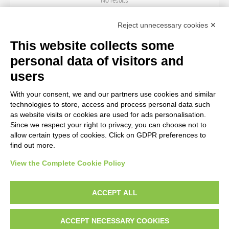
No results
Reject unnecessary cookies ✕
SUBJECT
This website collects some
personal data of visitors and
OBJECT
users
With your consent, we and our partners use cookies and similar
LOCATION
technologies to store, access and process personal data such
as website visits or cookies are used for ads personalisation.
Since we respect your right to privacy, you can choose not to
CENTURY
allow certain types of cookies. Click on GDPR preferences to
find out more.
View the Complete Cookie Policy
AVVERTENZE LEGALI: IMMAGINI PUBBLICATE SUL SITO
Le immagini e le foto presenti in questo sito sono soggette alle norme sul
ACCEPT ALL
diritto d’autore, legge 22 aprile 1941 n. 633. I diritti degli autori, degli artisti e
dei fotografi che hanno realizzato le opere e le immagini, degli enti e delle
ACCEPT NECESSARY COOKIES
istituzioni che ne sono proprietari, sono riservati. Si vieta quindi la