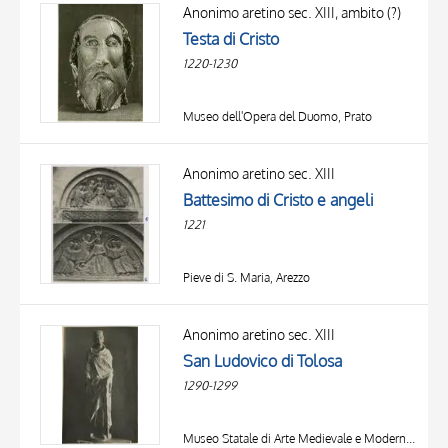
OGGETTO
Anonimo aretino sec. XIII, ambito (?)
LOCALIZZAZIONE
Testa di Cristo
DATA
1220-1230
Museo dell'Opera del Duomo, Prato
Anonimo aretino sec. XIII
Battesimo di Cristo e angeli
1221
Pieve di S. Maria, Arezzo
TITOLO
AUTORE
Anonimo aretino sec. XIII
San Ludovico di Tolosa
OGGETTO
1290-1299
LOCALIZZAZIONE
10 RISULTATI
DATA
20 RISULTATI
Museo Statale di Arte Medievale e Moderna, Arezzo