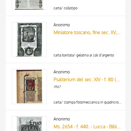
carta/ collotipo
Anonimo
Miniatore toscano, fine sec. XV, Davide
carta baritata/ gelatina ai sali d’argento
Anonimo
Psalterium del sec. XIV - f. 80 (part.) - Napoli, Biblioteca Nazionale, Ms. I B 50.
1967
carta/ stampa fotomeccanica in quadricromia
Anonimo
Ms. 2654 - f. 440. - Lucca - Bibl. Governativa