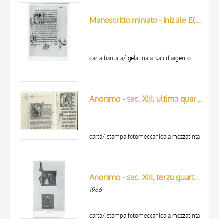
ARTISTA
MATERIA E TECNICA
Manoscritto miniato - iniziale E(piscoum)
DATA
carta baritata/ gelatina ai sali d’argento
Anonimo - sec. XIII, ultimo quarto - Salterio con glossa di Pietro Lombardo, due iniziali miniate
carta/ stampa fotomeccanica a mezzatinta
Anonimo - sec. XIII, terzo quarto - Iniziali da un corale inglese
1966
carta/ stampa fotomeccanica a mezzatinta