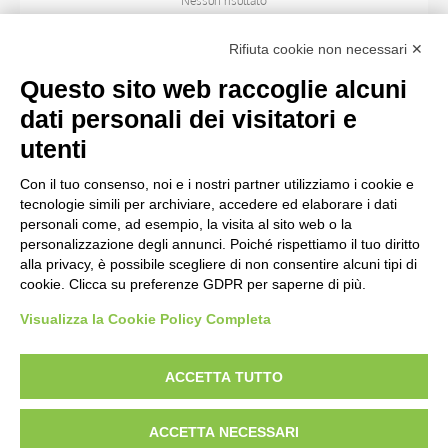
Nessun risultato
Rifiuta cookie non necessari ✕
ARTISTA
Questo sito web raccoglie alcuni
dati personali dei visitatori e
TITOLO
utenti
Con il tuo consenso, noi e i nostri partner utilizziamo i cookie e
MATERIA E TECNICA
tecnologie simili per archiviare, accedere ed elaborare i dati
personali come, ad esempio, la visita al sito web o la
personalizzazione degli annunci. Poiché rispettiamo il tuo diritto
CRONOLOGIA
alla privacy, è possibile scegliere di non consentire alcuni tipi di
cookie. Clicca su preferenze GDPR per saperne di più.
Visualizza la Cookie Policy Completa
AVVERTENZE LEGALI: IMMAGINI PUBBLICATE SUL SITO
Le immagini e le foto presenti in questo sito sono soggette alle norme sul
ACCETTA TUTTO
diritto d’autore, legge 22 aprile 1941 n. 633. I diritti degli autori, degli artisti e
dei fotografi che hanno realizzato le opere e le immagini, degli enti e delle
ACCETTA NECESSARI
istituzioni che ne sono proprietari, sono riservati. Si vieta quindi la