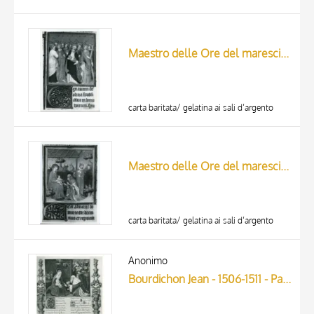
Maestro delle Ore del maresciallo Boucicaut, attr. - sec. XV, primo quarto - Lucca, Biblioteca Statale, ms. 3122, f. 285v, particolare
carta baritata/ gelatina ai sali d’argento
Maestro delle Ore del maresciallo Boucicaut, attr. - sec. XV, primo quarto - Lucca, Biblioteca Statale, ms. 3122, f. 25r, particolare
carta baritata/ gelatina ai sali d’argento
Anonimo
Bourdichon Jean - 1506-1511 - Parigi, Bibliothèque nationale de France, Latin 886, f. 31r