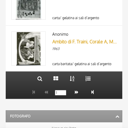
carta/ gelatina ai sali d’argento
TITOLO
AUTORE
Anonimo
Ambito di F. Traini, Corale A, Museo Naz. S. Matteo, Pisa (part.)
ARTISTA
1963
MATERIA E TECNICA
10 RISULTATI
DATA
20 RISULTATI
carta baritata/ gelatina ai sali d’argento
FOTOGRAFO