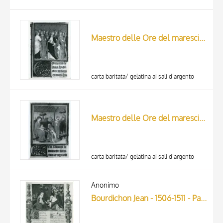
Maestro delle Ore del maresciallo Boucicaut, attr. - sec. XV, primo quarto - Lucca, Biblioteca Statale, ms. 3122, f. 285v, particolare
carta baritata/ gelatina ai sali d’argento
Maestro delle Ore del maresciallo Boucicaut, attr. - sec. XV, primo quarto - Lucca, Biblioteca Statale, ms. 3122, f. 25r, particolare
carta baritata/ gelatina ai sali d’argento
Anonimo
Bourdichon Jean - 1506-1511 - Parigi, Bibliothèque nationale de France, Latin 886, f. 31r