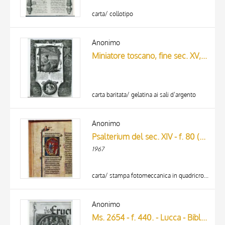
carta/ collotipo
Anonimo
Miniatore toscano, fine sec. XV, Davide
carta baritata/ gelatina ai sali d’argento
Anonimo
Psalterium del sec. XIV - f. 80 (part.) - Napoli, Biblioteca Nazionale, Ms. I B 50.
1967
carta/ stampa fotomeccanica in quadricromia
Anonimo
Ms. 2654 - f. 440. - Lucca - Bibl. Governativa