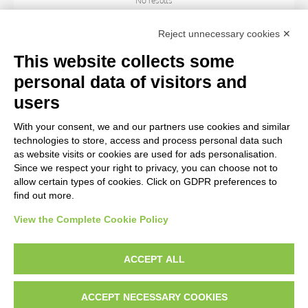
No results
Reject unnecessary cookies ✕
ARTIST
This website collects some
personal data of visitors and
TITLE
users
With your consent, we and our partners use cookies and similar
MATERIAL AND TECHNIQUE
technologies to store, access and process personal data such
as website visits or cookies are used for ads personalisation.
Since we respect your right to privacy, you can choose not to
CENTURY
allow certain types of cookies. Click on GDPR preferences to
find out more.
View the Complete Cookie Policy
AVVERTENZE LEGALI: IMMAGINI PUBBLICATE SUL SITO
Le immagini e le foto presenti in questo sito sono soggette alle norme sul
ACCEPT ALL
diritto d’autore, legge 22 aprile 1941 n. 633. I diritti degli autori, degli artisti e
dei fotografi che hanno realizzato le opere e le immagini, degli enti e delle
ACCEPT NECESSARY COOKIES
istituzioni che ne sono proprietari, sono riservati. Si vieta quindi la