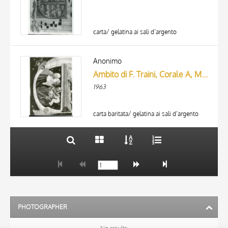
carta/ gelatina ai sali d’argento
TITLE
AUTHOR
Anonimo
Ambito di F. Traini, Corale A, Museo Naz. S. Matteo, Pisa (part.)
ARTISTA
1963
MATERIAL AND TECHNIQUE
10 RESULTS
DATE
20 RESULTS
carta baritata/ gelatina ai sali d’argento
PHOTOGRAPHER