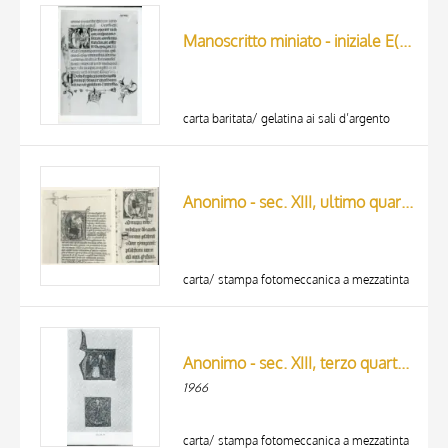
ARTISTA
MATERIAL AND TECHNIQUE
Manoscritto miniato - iniziale E(piscoum)
DATE
carta baritata/ gelatina ai sali d’argento
Anonimo - sec. XIII, ultimo quarto - Salterio con glossa di Pietro Lombardo, due iniziali miniate
carta/ stampa fotomeccanica a mezzatinta
Anonimo - sec. XIII, terzo quarto - Iniziali da un corale inglese
1966
carta/ stampa fotomeccanica a mezzatinta