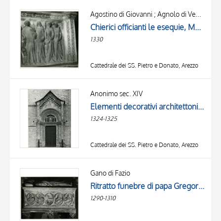
Agostino di Giovanni ; Agnolo di Ventura
Chierici officianti le esequie, Motivi decorativi a cassettoni
1330
Cattedrale dei SS. Pietro e Donato, Arezzo
Anonimo sec. XIV
Elementi decorativi architettonici, Madonna con Bambino in trono e angeli, Gregorio X, San Donato, Virtù, Maria Vergine annunciata, Angelo annunciante, Allegoria della Carità, Allegoria della Giustizia, Allegoria della Fortezza, Santo vescovo
1324-1325
Cattedrale dei SS. Pietro e Donato, Arezzo
Gano di Fazio
Ritratto funebre di papa Gregorio X, Agnus Dei
1290-1310