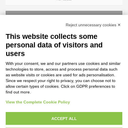
SUBJECT
Reject unnecessary cookies ✕
No results
This website collects some
personal data of visitors and
OBJECT
users
With your consent, we and our partners use cookies and similar
LOCATION
technologies to store, access and process personal data such
as website visits or cookies are used for ads personalisation.
Since we respect your right to privacy, you can choose not to
CENTURY
allow certain types of cookies. Click on GDPR preferences to
find out more.
View the Complete Cookie Policy
AVVERTENZE LEGALI: IMMAGINI PUBBLICATE SUL SITO
Le immagini e le foto presenti in questo sito sono soggette alle norme sul
ACCEPT ALL
diritto d’autore, legge 22 aprile 1941 n. 633. I diritti degli autori, degli artisti e
dei fotografi che hanno realizzato le opere e le immagini, degli enti e delle