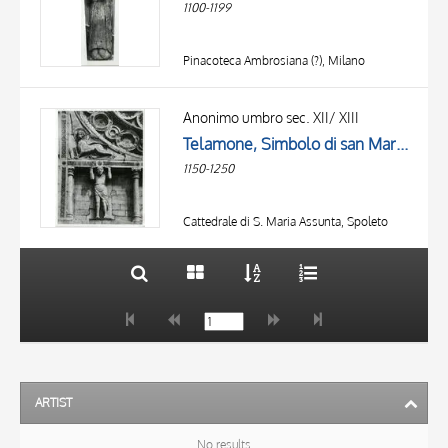
1100-1199
Pinacoteca Ambrosiana (?), Milano
TITLE
AUTHOR
Anonimo umbro sec. XII/ XIII
Telamone, Simbolo di san Marco Evangelista: leone
OBJECT
1150-1250
LOCATION
10 RESULTS
DATE
20 RESULTS
Cattedrale di S. Maria Assunta, Spoleto
ARTIST
No results