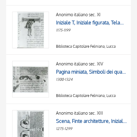
Anonimo italiano sec. XI
Iniziale T, Iniziale figurata, Telamone, Motivi decorativi fitomorfi
1175-1199
Biblioteca Capitolare Feliniana, Lucca
Anonimo italiano sec. XIV
Pagina miniata, Simboli dei quattro evangelisti, Trinità, Crocifissione di Cristo, Iniziale F, Iniziale decorata, Motivi decorativi vegetali e zoomorfi, Figure maschili, Telamone
1300-1324
Biblioteca Capitolare Feliniana, Lucca
Anonimo italiano sec. XIII
Scena, Finte architetture, Iniziale S, Iniziale decorata, Motivi decorativi vegetali e zoomorfi, Figura maschile, Telamone, Cani, Gallo
1275-1299