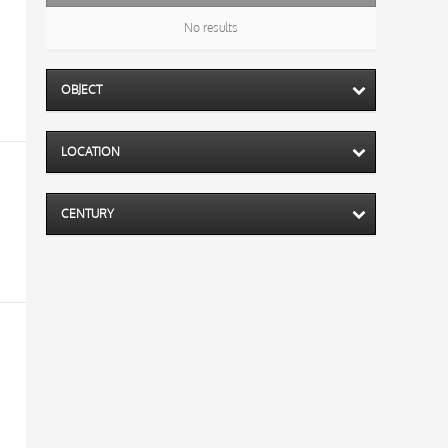
No results
OBJECT
LOCATION
CENTURY