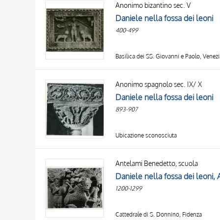
Anonimo bizantino sec. V
AUTHOR
20 RESULTS
Daniele nella fossa dei leoni
OBJECT
400-499
LOCATION
DATE
Basilica dei SS. Giovanni e Paolo, Venezi
Anonimo spagnolo sec. IX/ X
Daniele nella fossa dei leoni
893-907
Ubicazione sconosciuta
Antelami Benedetto, scuola
Daniele nella fossa dei leoni,
1200-1299
Cattedrale di S. Donnino, Fidenza