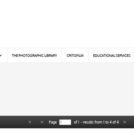
THE PHOTOGRAPHIC LIBRARY
CRITOFILM
EDUCATIONAL SERVICES
Page
of
1
- results from
1
to
4
of
4