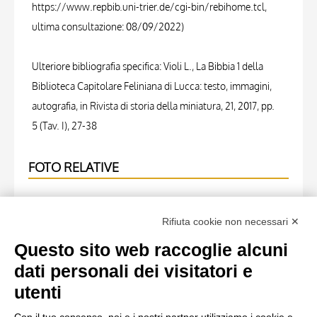
https://www.repbib.uni-trier.de/cgi-bin/rebihome.tcl,
ultima consultazione: 08/09/2022)
Ulteriore bibliografia specifica: Violi L., La Bibbia 1 della
Biblioteca Capitolare Feliniana di Lucca: testo, immagini,
autografia, in Rivista di storia della miniatura, 21, 2017, pp.
5 (Tav. I), 27-38
FOTO RELATIVE
Scheda foto
Rifiuta cookie non necessari ✕
Università di Pisa. Dipartimento di Storia delle Arti ,
Marco di Berlinghiero - sec. XIII, metà - Lucca, Biblioteca
Questo sito web raccoglie alcuni
Capitolare Feliniana, Ms. 1, f. 161v, particolare , fronte
dati personali dei visitatori e
utenti
Scheda foto