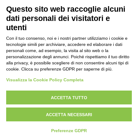
Anonimo italiano - sec. XII, inizio - Lucca, Biblioteca
Questo sito web raccoglie alcuni
Capitolare Feliniana, Ms. 603, f. 54r, particolare , fronte
dati personali dei visitatori e
utenti
Scheda foto
Con il tuo consenso, noi e i nostri partner utilizziamo i cookie e
Università di Pisa. Dipartimento di Storia delle Arti ,
tecnologie simili per archiviare, accedere ed elaborare i dati
Anonimo italiano - sec. XII, inizio - Lucca, Biblioteca
personali come, ad esempio, la visita al sito web o la
personalizzazione degli annunci. Poiché rispettiamo il tuo diritto
Capitolare Feliniana, Ms. 603, f. 54r, particolare , retro
alla privacy, è possibile scegliere di non consentire alcuni tipi di
cookie. Clicca su preferenze GDPR per saperne di più.
Visualizza la Cookie Policy Completa
AVVERTENZE LEGALI: IMMAGINI PUBBLICATE SUL SITO
Le immagini e le foto presenti in questo sito sono soggette alle norme sul
ACCETTA TUTTO
diritto d’autore, legge 22 aprile 1941 n. 633. I diritti degli autori, degli artisti e
dei fotografi che hanno realizzato le opere e le immagini, degli enti e delle
ACCETTA NECESSARI
istituzioni che ne sono proprietari, sono riservati. Si vieta quindi la
riproduzione con qualsiasi mezzo effettuata, anche per uso gratuito o
personale.
Preferenze GDPR
Italiano
English