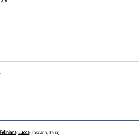
 XIV
o
e
Feliniana, Lucca
(Toscana, Italia)