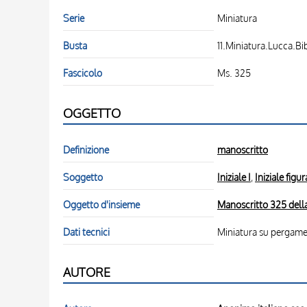
Serie
Miniatura
Busta
11.Miniatura.Lucca.Bi
Fascicolo
Ms. 325
OGGETTO
Definizione
manoscritto
Soggetto
Iniziale I
,
Iniziale figur
Oggetto d'insieme
Manoscritto 325 della
Dati tecnici
Miniatura su pergam
AUTORE