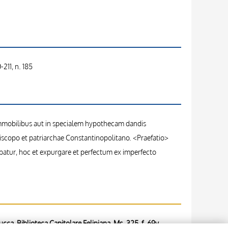
-211, n. 185
 immobilibus aut in specialem hypothecam dandis
episcopo et patriarchae Constantinopolitano. <Praefatio>
tur, hoc et expurgare et perfectum ex imperfecto
ucca, Biblioteca Capitolare Feliniana, Ms. 325, f. 69v,