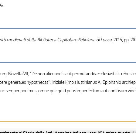
9v
itti medievali della Biblioteca Capitolare Feliniana di Lucca
, 2015, pp. 210
cum, Novella VII, "De non alienandis aut permutandis ecclesiasticis rebus
icere generales hypothecas", Iniziale I(mp.) Iustinianus A. Epiphanio archi
c semper ponimus, omne quicquid prius imperfectum aut confusum videba
partimento di Storia delle Arti , Anonimo italiano - sec. XIV, primo quarto - L