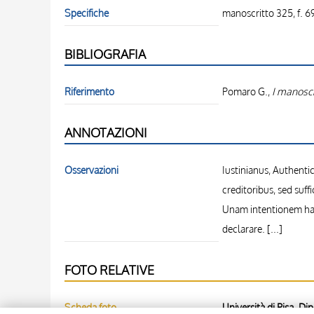
Specifiche
manoscritto 325, f. 6
BIBLIOGRAFIA
Riferimento
Pomaro G.,
I manoscr
ANNOTAZIONI
Osservazioni
Iustinianus, Authenti
creditoribus, sed suff
Unam intentionem han
declarare. [...]
FOTO RELATIVE
Scheda foto
Università di Pisa. Di