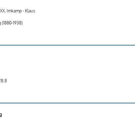
 XX, Imkamp - Klaus
g (1880-1938)
28.8
g