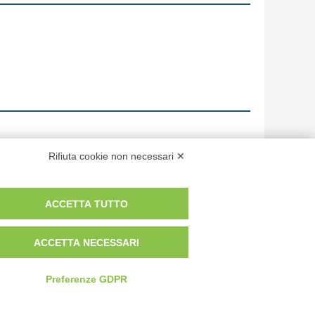
Rifiuta cookie non necessari ✕
ACCETTA TUTTO
ACCETTA NECESSARI
Preferenze GDPR
 dei fotografi che hanno realizzato le opere e le immagini, degli enti e
anche per uso gratuito o personale.