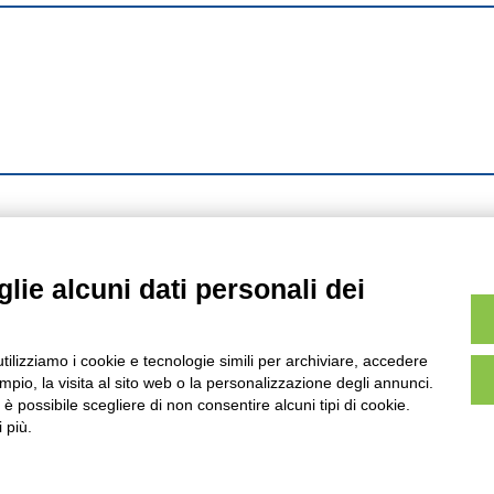
lie alcuni dati personali dei
utilizziamo i cookie e tecnologie simili per archiviare, accedere
pio, la visita al sito web o la personalizzazione degli annunci.
, è possibile scegliere di non consentire alcuni tipi di cookie.
 più.
AVVERTENZE LEGALI: IMMAGINI PUBBLICATE SUL SITO
sul diritto d’autore, legge 22 aprile 1941 n. 633. I diritti degli autori, degli artisti e
rietari, sono riservati. Si vieta quindi la riproduzione con qualsiasi mezzo effettuata, 