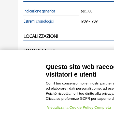
Indicazione generica
sec. XX
Estremi cronologici
1909 - 1909
LOCALIZZAZIONI
FOTO RELATIVE
Scheda foto
Anonimo , fronte
Questo sito web raccog
visitatori e utenti
Scheda foto
Anonimo , retro
Con il tuo consenso, noi e i nostri partner 
ed elaborare i dati personali come, ad esem
Poiché rispettiamo il tuo diritto alla privacy
Clicca su preferenze GDPR per saperne di
Visualizza la Cookie Policy Completa
Le immagini e le foto presenti in questo sito sono soggette alle norme 
delle istituzioni che ne sono prop