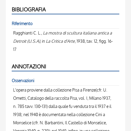
BIBLIOGRAFIA
Riferimento
Ragghianti C. L.,
La mostra di scultura italiana antica a
Detroit (U.S.A)
, in
La Critica d'Arte
, 1938, tav. 12, figg. 16-
17
ANNOTAZIONI
Osservazioni
L'opera proviene dalla collezione Pisa a Firenze(cfr. U.
Ometti, Catalogo della raccolta Pisa, vol. I, Milano 1937,
n. 785 tavv. 130-131) dalla quale fu venduta tra il 1937 e il
1938; nel 1940 è documentata nella collezione Cini a
Monselice (cfr. N. Barbantini, Il Castello di Monselice,
Venezia 1940, p. 229); nel 1949, infine, in una collezione