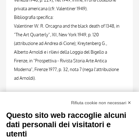
privata americana (cfr. Valentiner 1949).
Bibliografia specifica:
Valentiner W. R. Orcagna and the black death of 1348, in
"The Art Quarterly", XII, New York 1949, p. 120
(attribuzione ad Andrea di Cione); Kreytenberg G.,
Alberto Arnoldi e i rilievi della Loggia del Bigello a
Firenze, in "Prospettiva - Rivista Storia Arte Antica
Moderna", Firenze 1977, p. 32, nota 7 (nega l'attribuzione
ad Arnoldi).
FOTO RELATIVE
Rifiuta cookie non necessari ✕
Scheda foto
Questo sito web raccoglie alcuni
Anonimo , Arnoldi Alberto - sec. XIV - San Michele
dati personali dei visitatori e
Arcangelo
utenti