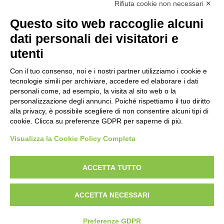
Rifiuta cookie non necessari ✕
FOTO RELATIVE
Questo sito web raccoglie alcuni
dati personali dei visitatori e
Scheda foto
utenti
Anonimo , fronte
Con il tuo consenso, noi e i nostri partner utilizziamo i cookie e
tecnologie simili per archiviare, accedere ed elaborare i dati
Scheda foto
personali come, ad esempio, la visita al sito web o la
personalizzazione degli annunci. Poiché rispettiamo il tuo diritto
Anonimo , retro
alla privacy, è possibile scegliere di non consentire alcuni tipi di
cookie. Clicca su preferenze GDPR per saperne di più.
Visualizza la Cookie Policy Completa
AVVERTENZE LEGALI: IMMAGINI PUBBLICATE SUL SITO
Le immagini e le foto presenti in questo sito sono soggette alle norme sul
ACCETTA TUTTO
diritto d’autore, legge 22 aprile 1941 n. 633. I diritti degli autori, degli artisti e
dei fotografi che hanno realizzato le opere e le immagini, degli enti e delle
ACCETTA NECESSARI
istituzioni che ne sono proprietari, sono riservati. Si vieta quindi la
riproduzione con qualsiasi mezzo effettuata, anche per uso gratuito o
personale.
Preferenze GDPR