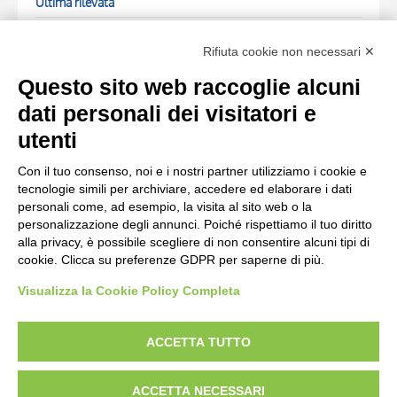
Ultima rilevata
Stedelijk Museum, Amsterdam
(Paesi Bassi)
Rifiuta cookie non necessari ✕
FOTO RELATIVE
Questo sito web raccoglie alcuni
dati personali dei visitatori e
Scheda foto
utenti
Anonimo , Chagall, Marc sec. XX , fronte
Con il tuo consenso, noi e i nostri partner utilizziamo i cookie e
tecnologie simili per archiviare, accedere ed elaborare i dati
Scheda foto
personali come, ad esempio, la visita al sito web o la
personalizzazione degli annunci. Poiché rispettiamo il tuo diritto
Anonimo , Chagall, Marc sec. XX , retro
alla privacy, è possibile scegliere di non consentire alcuni tipi di
cookie. Clicca su preferenze GDPR per saperne di più.
Visualizza la Cookie Policy Completa
AVVERTENZE LEGALI: IMMAGINI PUBBLICATE SUL SITO
Le immagini e le foto presenti in questo sito sono soggette alle norme sul
ACCETTA TUTTO
diritto d’autore, legge 22 aprile 1941 n. 633. I diritti degli autori, degli artisti e
dei fotografi che hanno realizzato le opere e le immagini, degli enti e delle
ACCETTA NECESSARI
istituzioni che ne sono proprietari, sono riservati. Si vieta quindi la