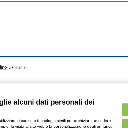
lino
(Germania)
mille - sec. XIX , fronte
lie alcuni dati personali dei
ille - sec. XIX , retro
utilizziamo i cookie e tecnologie simili per archiviare, accedere
pio, la visita al sito web o la personalizzazione degli annunci.