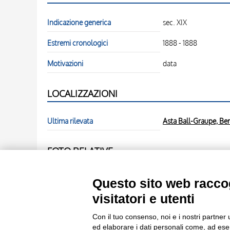
Indicazione generica
sec. XIX
Estremi cronologici
1888 - 1888
Motivazioni
data
LOCALIZZAZIONI
Ultima rilevata
Asta Ball-Graupe, Ber
FOTO RELATIVE
Scheda foto
Anonimo , Pissarro, Ca
Questo sito web raccog
visitatori e utenti
Scheda foto
Anonimo , Pissarro, Cam
Con il tuo consenso, noi e i nostri partner 
ed elaborare i dati personali come, ad esem