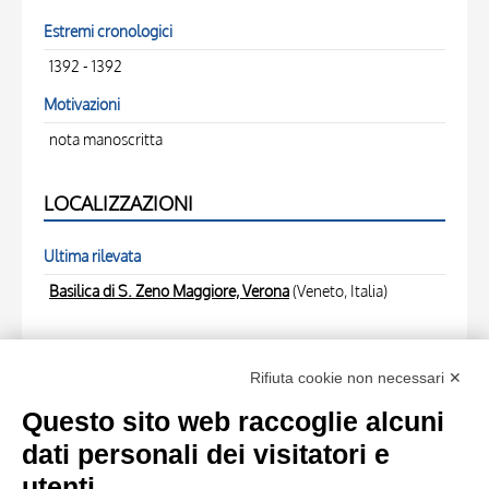
Estremi cronologici
1392 - 1392
Motivazioni
nota manoscritta
LOCALIZZAZIONI
Ultima rilevata
Basilica di S. Zeno Maggiore, Verona
(Veneto, Italia)
FOTO RELATIVE
Rifiuta cookie non necessari ✕
Scheda foto
Questo sito web raccoglie alcuni
Anonimo , S. Zeno - Statua di S. Procolo - 1392 - firmata
dati personali dei visitatori e
da M. Giovanni di Rigino
utenti