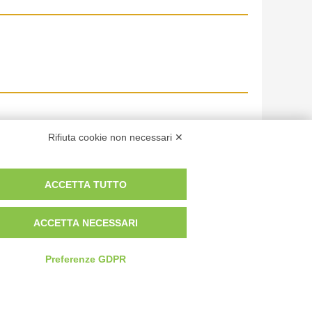
Rifiuta cookie non necessari ✕
ACCETTA TUTTO
ACCETTA NECESSARI
Preferenze GDPR
 dei fotografi che hanno realizzato le opere e le immagini, degli enti e
anche per uso gratuito o personale.
Italiano
English