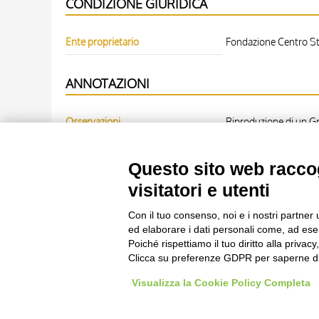
CONDIZIONE GIURIDICA
Ente proprietario
Fondazione Centro Stu
ANNOTAZIONI
Osservazioni
Riproduzione di un Gr
OPERA RIPRODOTTA
Questo sito web raccog
visitatori e utenti
Scheda opera
Anonimo sec. XIII/ XIV,
Con il tuo consenso, noi e i nostri partner 
ed elaborare i dati personali come, ad esem
Poiché rispettiamo il tuo diritto alla privacy
Clicca su preferenze GDPR per saperne di
Visualizza la Cookie Policy Completa
Le immagini e le foto presenti in questo sito sono soggette alle norme 
delle istituzioni che ne sono prop