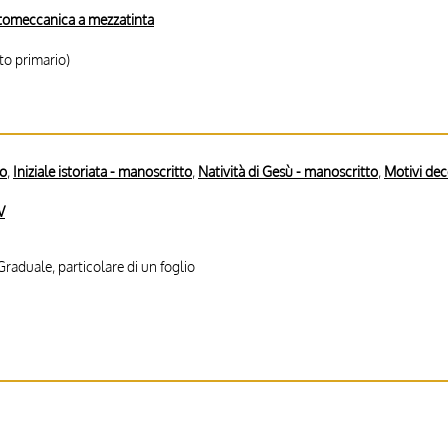
tomeccanica a mezzatinta
to primario)
to
,
Iniziale istoriata - manoscritto
,
Natività di Gesù - manoscritto
,
Motivi dec
V
raduale, particolare di un foglio