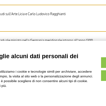
di sull'Arte Licia e Carlo Ludovico Ragghianti
aduale miniato nella Germania meridionale intorno all'anno 1300.
lie alcuni dati personali dei
 Iniziale P, Iniziale istoriata, Natività di Gesù, Motivi decorativi fitomorfi
utilizziamo i cookie e tecnologie simili per archiviare, accedere
pio, la visita al sito web o la personalizzazione degli annunci.
, è possibile scegliere di non consentire alcuni tipi di cookie.
 più.
AVVERTENZE LEGALI: IMMAGINI PUBBLICATE SUL SITO
sul diritto d’autore, legge 22 aprile 1941 n. 633. I diritti degli autori, degli artisti e
rietari, sono riservati. Si vieta quindi la riproduzione con qualsiasi mezzo effettuata, 