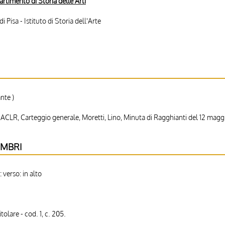
partimento di Storia delle Arti
i Pisa - Istituto di Storia dell'Arte
nte )
, ACLR, Carteggio generale, Moretti, Lino, Minuta di Ragghianti del 12 magg
IMBRI
 verso: in alto
olare - cod. 1, c. 205.