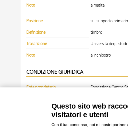
Note
a matita
Posizione
sul supporto primario:
Definizione
timbro
Trascrizione
Università degli studi 
Note
a inchiostro
CONDIZIONE GIURIDICA
Ente proprietario
Fondazione Centro Stu
OPERA RIPRODOTTA
Questo sito web raccog
visitatori e utenti
Scheda opera
Marco di Berlinghiero,
Con il tuo consenso, noi e i nostri partner 