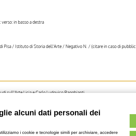
 verso: in basso a destra
di Pisa / Istituto di Storia dell'Arte / Negativo N. / (citare in caso di pubbli
di sull'Arte Licia e Carlo Ludovico Ragghianti
lie alcuni dati personali dei
 Iniziale M, Iniziale decorata, Motivi decorativi geometrici e vegetali
utilizziamo i cookie e tecnologie simili per archiviare, accedere