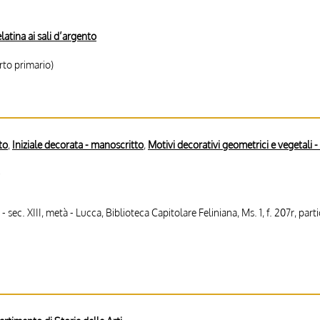
latina ai sali d’argento
to primario)
to
,
Iniziale decorata - manoscritto
,
Motivi decorativi geometrici e vegetali 
 sec. XIII, metà - Lucca, Biblioteca Capitolare Feliniana, Ms. 1, f. 207r, part