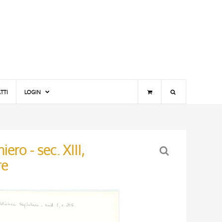
TTI
LOGIN
ero - sec. XIII,
re