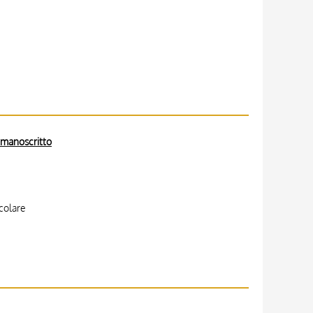
- manoscritto
icolare