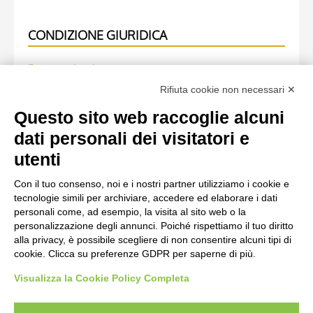
CONDIZIONE GIURIDICA
Ente proprietario
Rifiuta cookie non necessari ✕
Fondazione Centro Studi sull'Arte Licia e Carlo Ludovico
Ragghianti
Questo sito web raccoglie alcuni
dati personali dei visitatori e
OPERA RIPRODOTTA
utenti
Con il tuo consenso, noi e i nostri partner utilizziamo i cookie e
Scheda opera
tecnologie simili per archiviare, accedere ed elaborare i dati
Marco di Berlinghiero, Iniziale P, Iniziale abitata,
personali come, ad esempio, la visita al sito web o la
personalizzazione degli annunci. Poiché rispettiamo il tuo diritto
Salomone, Motivi decorativi geometrici, Intreccio
alla privacy, è possibile scegliere di non consentire alcuni tipi di
cookie. Clicca su preferenze GDPR per saperne di più.
Visualizza la Cookie Policy Completa
AVVERTENZE LEGALI: IMMAGINI PUBBLICATE SUL SITO
Le immagini e le foto presenti in questo sito sono soggette alle norme sul