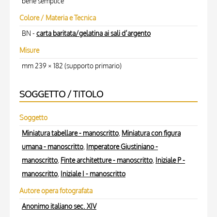
bene semplice
Colore / Materia e Tecnica
BN -
carta baritata/gelatina ai sali d’argento
Misure
mm 239 × 182 (supporto primario)
SOGGETTO / TITOLO
Soggetto
Miniatura tabellare - manoscritto
,
Miniatura con figura
umana - manoscritto
,
Imperatore Giustiniano -
manoscritto
,
Finte architetture - manoscritto
,
Iniziale P -
manoscritto
,
Iniziale I - manoscritto
Autore opera fotografata
Anonimo italiano sec. XIV