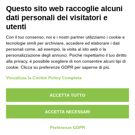
Questo sito web raccoglie alcuni
OPERA RIPRODOTTA
dati personali dei visitatori e
utenti
Scheda opera
Con il tuo consenso, noi e i nostri partner utilizziamo i cookie e
Anonimo italiano sec. XIV, Miniatura tabellare, Miniatura
tecnologie simili per archiviare, accedere ed elaborare i dati
con figura umana, Imperatore Giustiniano, Finte
personali come, ad esempio, la visita al sito web o la
personalizzazione degli annunci. Poiché rispettiamo il tuo diritto
architetture, Iniziale P, Iniziale I
alla privacy, è possibile scegliere di non consentire alcuni tipi di
cookie. Clicca su preferenze GDPR per saperne di più.
Visualizza la Cookie Policy Completa
AVVERTENZE LEGALI: IMMAGINI PUBBLICATE SUL SITO
Le immagini e le foto presenti in questo sito sono soggette alle norme sul
ACCETTA TUTTO
diritto d’autore, legge 22 aprile 1941 n. 633. I diritti degli autori, degli artisti e
dei fotografi che hanno realizzato le opere e le immagini, degli enti e delle
ACCETTA NECESSARI
istituzioni che ne sono proprietari, sono riservati. Si vieta quindi la
riproduzione con qualsiasi mezzo effettuata, anche per uso gratuito o
personale.
Preferenze GDPR
Italiano
English