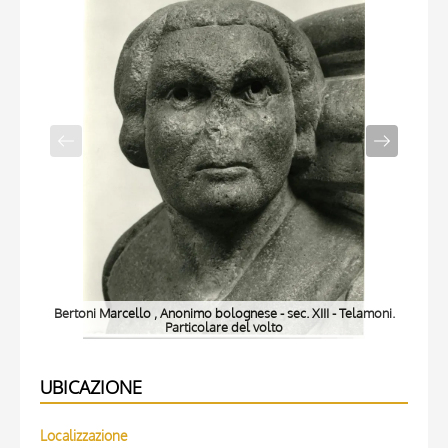
Bertoni Marcello , Anonimo bolognese - sec. XIII - Telamoni.
Bert
Particolare del volto
UBICAZIONE
Localizzazione