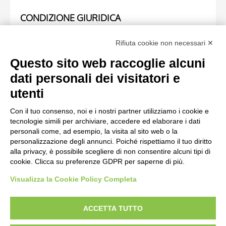
CONDIZIONE GIURIDICA
Ente proprietario
Rifiuta cookie non necessari ✕
Fondazione Centro Studi sull'Arte Licia e Carlo Ludovico
Questo sito web raccoglie alcuni
Ragghianti
dati personali dei visitatori e
utenti
OPERA RIPRODOTTA
Con il tuo consenso, noi e i nostri partner utilizziamo i cookie e
tecnologie simili per archiviare, accedere ed elaborare i dati
Scheda opera
personali come, ad esempio, la visita al sito web o la
personalizzazione degli annunci. Poiché rispettiamo il tuo diritto
Anonimo bolognese sec. XIII, Telamoni
alla privacy, è possibile scegliere di non consentire alcuni tipi di
cookie. Clicca su preferenze GDPR per saperne di più.
Visualizza la Cookie Policy Completa
AVVERTENZE LEGALI: IMMAGINI PUBBLICATE SUL SITO
Le immagini e le foto presenti in questo sito sono soggette alle norme sul
ACCETTA TUTTO
diritto d’autore, legge 22 aprile 1941 n. 633. I diritti degli autori, degli artisti e
dei fotografi che hanno realizzato le opere e le immagini, degli enti e delle