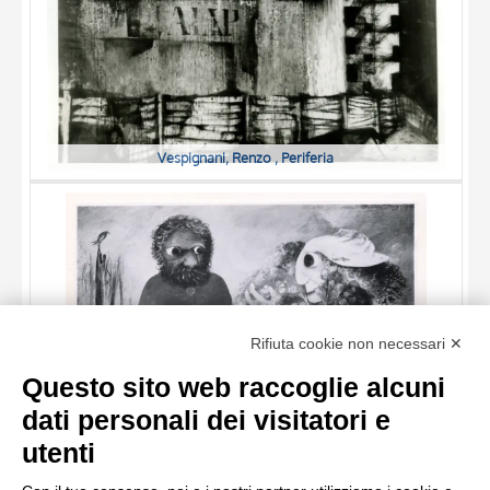
Vespignani, Renzo , Periferia
TITOLO
Rifiuta cookie non necessari ✕
AUTORE
Questo sito web raccoglie alcuni
OGGETTO
dati personali dei visitatori e
LOCALIZZAZIONE
10 RISULTATI
utenti
Boyd, Arthur , Bridegroom waiting for his bride to grow up
DATA
20 RISULTATI