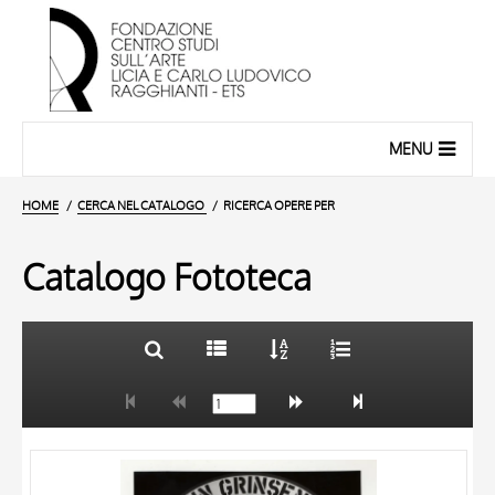
MENU
HOME
CERCA NEL CATALOGO
RICERCA OPERE PER
Catalogo Fototeca
TITOLO
10 RISULTATI
AUTORE
20 RISULTATI
OGGETTO
LOCALIZZAZIONE