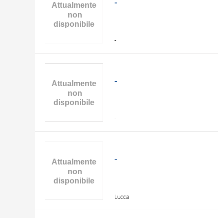
-
-
-
-
-
Lucca