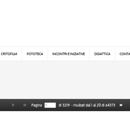
CRITOFILM
FOTOTECA
INCONTRI E INIZIATIVE
DIDATTICA
CONTA
Pagina
di
3219
- risultati dal
1
al
20
di
64373