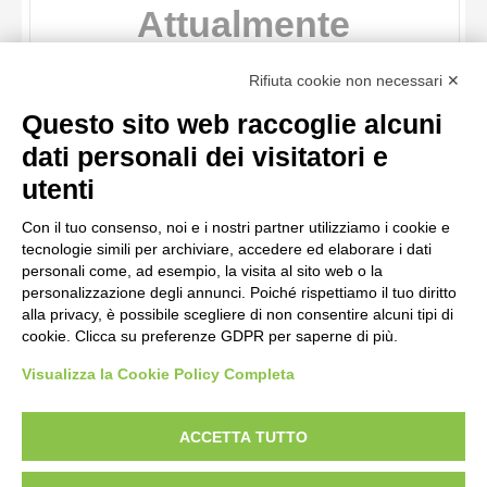
TITOLO
Rifiuta cookie non necessari ✕
AUTORE
Questo sito web raccoglie alcuni
OGGETTO
dati personali dei visitatori e
LOCALIZZAZIONE
10 RISULTATI
utenti
, Jacopo , - Cattedrale di S. Martino, Ilaria del carretto
DATA
20 RISULTATI
Con il tuo consenso, noi e i nostri partner utilizziamo i cookie e
tecnologie simili per archiviare, accedere ed elaborare i dati
personali come, ad esempio, la visita al sito web o la
personalizzazione degli annunci. Poiché rispettiamo il tuo diritto
alla privacy, è possibile scegliere di non consentire alcuni tipi di
cookie. Clicca su preferenze GDPR per saperne di più.
Visualizza la Cookie Policy Completa
AVVERTENZE LEGALI: IMMAGINI PUBBLICATE SUL SITO
Le immagini e le foto presenti in questo sito sono soggette alle norme sul
ACCETTA TUTTO
diritto d’autore, legge 22 aprile 1941 n. 633. I diritti degli autori, degli artisti e
dei fotografi che hanno realizzato le opere e le immagini, degli enti e delle