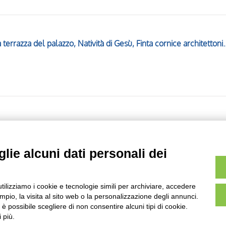
David osserva Bethsabea dalla terrazza del palazzo, Natività di Gesù, Finta
Lapidazione di santo Stefano, Cornice con mot
lie alcuni dati personali dei
utilizziamo i cookie e tecnologie simili per archiviare, accedere
Pagina
di
45
- risultati dal
11
al
20
di
448
pio, la visita al sito web o la personalizzazione degli annunci.
, è possibile scegliere di non consentire alcuni tipi di cookie.
 più.
AVVERTENZE LEGALI: IMMAGINI PUBBLICATE SUL SITO