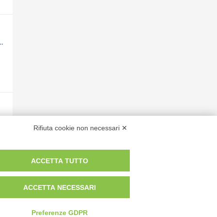
 cornice architettonica con motivi decorativi, Iniziale D, Iniziale decorata
ivi decorativi fitomorfi e animali, Iniziale S, Iniziale decorata
Rifiuta cookie non necessari ✕
ACCETTA TUTTO
ACCETTA NECESSARI
Preferenze GDPR