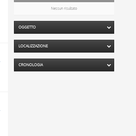
Nessun risultato
OGGETTO
LOCALIZZAZIONE
glia Medici
CRONOLOGIA
glia Medici