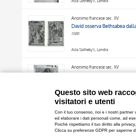
Asta Sotheby's, Londra
Anonimo francese sec. XV
1500
Asta Sotheby's, Londra
TITOLO
AUTORE
Anonimo francese sec. XV
OGGETTO
1410-1425
LOCALIZZAZIONE
10 RISULTATI
Questo sito web raccog
DATA
20 RISULTATI
Asta Sotheby's, Londra
visitatori e utenti
Con il tuo consenso, noi e i nostri partner 
ed elaborare i dati personali come, ad esem
Poiché rispettiamo il tuo diritto alla privacy
Clicca su preferenze GDPR per saperne di