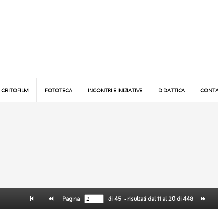
CRITOFILM
FOTOTECA
INCONTRI E INIZIATIVE
DIDATTICA
CONTA
Pagina
di
45
- risultati dal
11
al
20
di
448