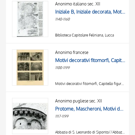
OGGETTO
Anonimo italiano sec. XII
LOCALIZZAZIONE
Iniziale B, Iniziale decorata, Motivi decorativi vegetali e zoomorfi, Intreccio, Mascheroni
DATA
1140-1160
Biblioteca Capitolare Feliniana, Lucca
Anonimo francese
Motivi decorativi fitomorfi, Capitello figurato, Crocifissione di san Pietro, Mascheroni, Motivo decorativo con animali fantastici
1100-1199
Motivi decorativi fitomorfi, Capitello figurato, Crocifissione di san Pietro, Mascheroni, Motivo decorativo con animali fantastici
TITOLO
AUTORE
Anonimo pugliese sec. XII
Protome, Mascheroni, Motivi decorativi fitomorfi
OGGETTO
1117-1199
LOCALIZZAZIONE
10 RISULTATI
DATA
20 RISULTATI
Abbazia di S. Leonardo di Siponto//Abbazia di Lama Velara, Manfredonia