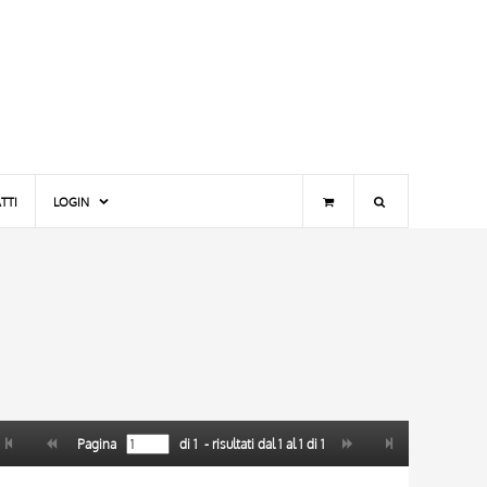
TTI
LOGIN
Pagina
di
1
- risultati dal
1
al
1
di
1