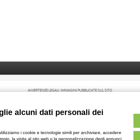
AVVERTENZE LEGALI: IMMAGINI PUBBLICATE SUL SITO
sul diritto d’autore, legge 22 aprile 1941 n. 633. I diritti degli autori, degli artisti e
rietari, sono riservati. Si vieta quindi la riproduzione con qualsiasi mezzo effettuata, 
lie alcuni dati personali dei
utilizziamo i cookie e tecnologie simili per archiviare, accedere
pio, la visita al sito web o la personalizzazione degli annunci.