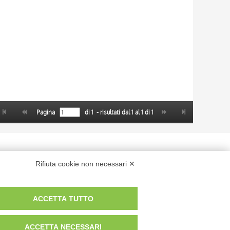
Pagina
di
1
- risultati dal
1
al
1
di
1
 dei fotografi che hanno realizzato le opere e le immagini, degli enti e
Rifiuta cookie non necessari ✕
anche per uso gratuito o personale.
ACCETTA TUTTO
ACCETTA NECESSARI