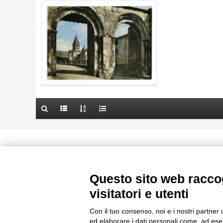
AUTORE
20 RISULTATI
TITOLO
OGGETTO
AUTORE
LOCALIZZAZIONE
OGGETTO
DATA
LOCALIZZAZIONE
10 RISULTATI
DATA
20 RISULTATI
Le immagini e le foto presenti in questo sito sono soggette alle norme 
delle istituzioni che ne sono prop
Questo sito web raccog
visitatori e utenti
Con il tuo consenso, noi e i nostri partner 
ed elaborare i dati personali come, ad esem