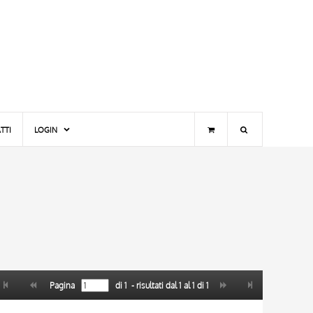
TTI
LOGIN
Pagina
di
1
- risultati dal
1
al
1
di
1