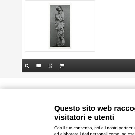
AUTORE
20 RISULTATI
TITOLO
OGGETTO
AUTORE
LOCALIZZAZIONE
OGGETTO
DATA
LOCALIZZAZIONE
10 RISULTATI
DATA
20 RISULTATI
Le immagini e le foto presenti in questo sito sono soggette alle norme 
delle istituzioni che ne sono prop
Questo sito web raccog
visitatori e utenti
Con il tuo consenso, noi e i nostri partner 
ed elaborare i dati personali come, ad esem