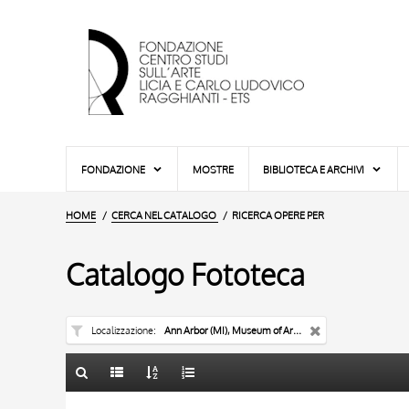
FONDAZIONE
MOSTRE
BIBLIOTECA E ARCHIVI
HOME
CERCA NEL CATALOGO
RICERCA OPERE PER
Catalogo Fototeca
Localizzazione
Ann Arbor (MI), Museum of Art of the University of Michigan
TITOLO
10 RISULTATI