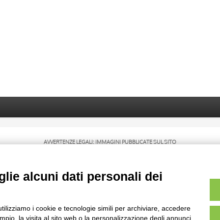
AVVERTENZE LEGALI: IMMAGINI PUBBLICATE SUL SITO
sul diritto d’autore, legge 22 aprile 1941 n. 633. I diritti degli autori, degli artisti e
rietari, sono riservati. Si vieta quindi la riproduzione con qualsiasi mezzo effettuata, 
lie alcuni dati personali dei
utilizziamo i cookie e tecnologie simili per archiviare, accedere
pio, la visita al sito web o la personalizzazione degli annunci.