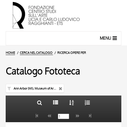
MENU
HOME
CERCA NEL CATALOGO
RICERCA OPERE PER
Catalogo Fototeca
Ann Arbor (MI), Museum of Art of the University of Michigan
TITOLO
10 RISULTATI
AUTORE
20 RISULTATI