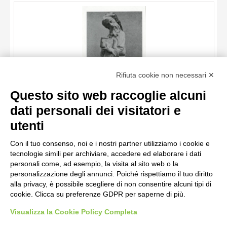
OGGETTO
LOCALIZZAZIONE
DATA
TITOLO
Rifiuta cookie non necessari ✕
AUTORE
Questo sito web raccoglie alcuni
OGGETTO
dati personali dei visitatori e
LOCALIZZAZIONE
10 RISULTATI
utenti
Maestro mosano di Carrara , Apostolo
DATA
20 RISULTATI
Con il tuo consenso, noi e i nostri partner utilizziamo i cookie e
tecnologie simili per archiviare, accedere ed elaborare i dati
personali come, ad esempio, la visita al sito web o la
personalizzazione degli annunci. Poiché rispettiamo il tuo diritto
alla privacy, è possibile scegliere di non consentire alcuni tipi di
cookie. Clicca su preferenze GDPR per saperne di più.
Visualizza la Cookie Policy Completa
AVVERTENZE LEGALI: IMMAGINI PUBBLICATE SUL SITO