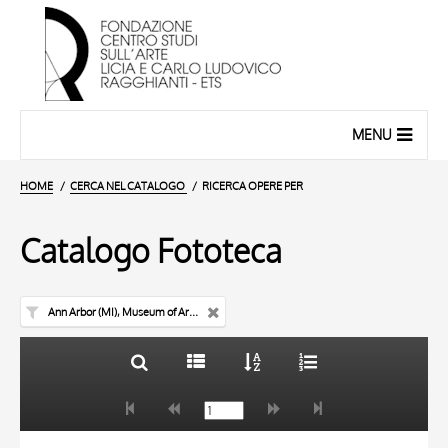
MENU
HOME
CERCA NEL CATALOGO
RICERCA OPERE PER
Catalogo Fototeca
Ann Arbor (MI), Museum of Art of the University of Michigan
TITOLO
10 RISULTATI
AUTORE
20 RISULTATI