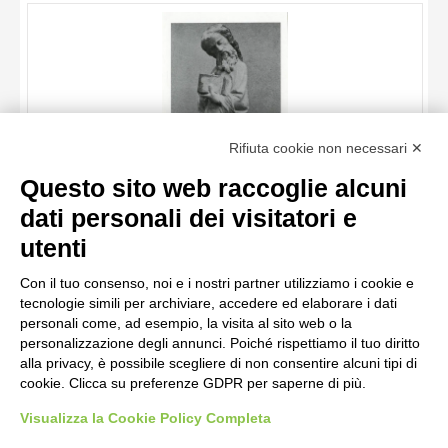
OGGETTO
LOCALIZZAZIONE
DATA
TITOLO
Rifiuta cookie non necessari ✕
AUTORE
Questo sito web raccoglie alcuni
OGGETTO
dati personali dei visitatori e
LOCALIZZAZIONE
10 RISULTATI
utenti
Maestro mosano di Carrara , Apostolo
DATA
20 RISULTATI
Con il tuo consenso, noi e i nostri partner utilizziamo i cookie e
tecnologie simili per archiviare, accedere ed elaborare i dati
personali come, ad esempio, la visita al sito web o la
personalizzazione degli annunci. Poiché rispettiamo il tuo diritto
alla privacy, è possibile scegliere di non consentire alcuni tipi di
cookie. Clicca su preferenze GDPR per saperne di più.
Visualizza la Cookie Policy Completa
AVVERTENZE LEGALI: IMMAGINI PUBBLICATE SUL SITO