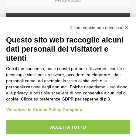
Nessun risultato
SOGGETTO
Rifiuta cookie non necessari ✕
Questo sito web raccoglie alcuni
OGGETTO
dati personali dei visitatori e
utenti
LOCALIZZAZIONE
Con il tuo consenso, noi e i nostri partner utilizziamo i cookie e
Nessun risultato
tecnologie simili per archiviare, accedere ed elaborare i dati
personali come, ad esempio, la visita al sito web o la
personalizzazione degli annunci. Poiché rispettiamo il tuo diritto
CRONOLOGIA
alla privacy, è possibile scegliere di non consentire alcuni tipi di
cookie. Clicca su preferenze GDPR per saperne di più.
Visualizza la Cookie Policy Completa
AVVERTENZE LEGALI: IMMAGINI PUBBLICATE SUL SITO
Le immagini e le foto presenti in questo sito sono soggette alle norme sul
ACCETTA TUTTO
diritto d’autore, legge 22 aprile 1941 n. 633. I diritti degli autori, degli artisti e