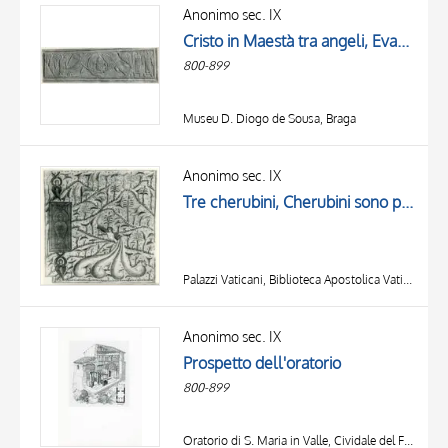
OGGETTO
Anonimo sec. IX
LOCALIZZAZIONE
Cristo in Maestà tra angeli, Evangelisti
DATA
800-899
Museu D. Diogo de Sousa, Braga
Anonimo sec. IX
Tre cherubini, Cherubini sono posti come guardiani all'ingresso del Paradiso terrestre
Palazzi Vaticani, Biblioteca Apostolica Vaticana, Città del Vaticano
Anonimo sec. IX
Prospetto dell'oratorio
800-899
Oratorio di S. Maria in Valle, Cividale del Friuli