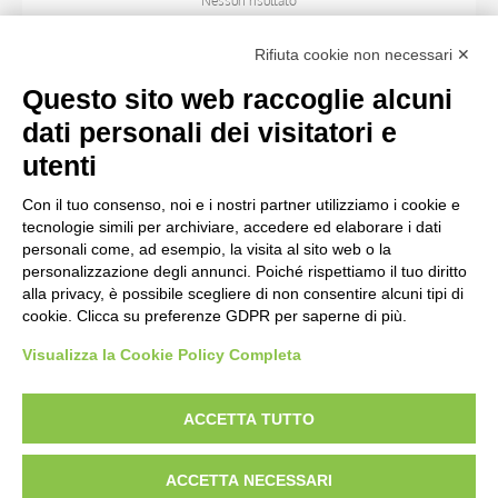
Nessun risultato
Rifiuta cookie non necessari ✕
SOGGETTO
Questo sito web raccoglie alcuni
dati personali dei visitatori e
OGGETTO
utenti
Con il tuo consenso, noi e i nostri partner utilizziamo i cookie e
LOCALIZZAZIONE
tecnologie simili per archiviare, accedere ed elaborare i dati
personali come, ad esempio, la visita al sito web o la
personalizzazione degli annunci. Poiché rispettiamo il tuo diritto
CRONOLOGIA
alla privacy, è possibile scegliere di non consentire alcuni tipi di
cookie. Clicca su preferenze GDPR per saperne di più.
Visualizza la Cookie Policy Completa
AVVERTENZE LEGALI: IMMAGINI PUBBLICATE SUL SITO
Le immagini e le foto presenti in questo sito sono soggette alle norme sul
ACCETTA TUTTO
diritto d’autore, legge 22 aprile 1941 n. 633. I diritti degli autori, degli artisti e
dei fotografi che hanno realizzato le opere e le immagini, degli enti e delle
ACCETTA NECESSARI
istituzioni che ne sono proprietari, sono riservati. Si vieta quindi la