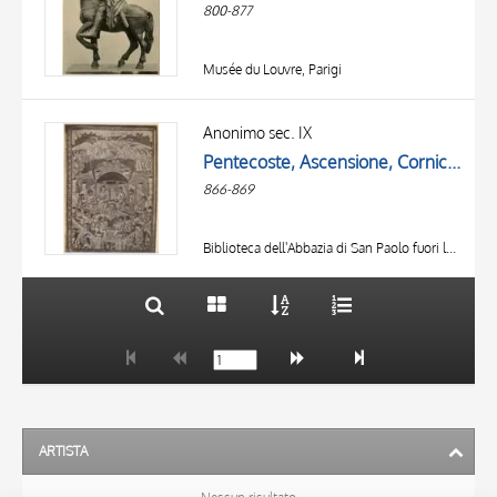
800-877
Musée du Louvre, Parigi
TITOLO
AUTORE
Anonimo sec. IX
Pentecoste, Ascensione, Cornice con motivi decorativi fitomorfi
OGGETTO
866-869
LOCALIZZAZIONE
10 RISULTATI
DATA
20 RISULTATI
Biblioteca dell'Abbazia di San Paolo fuori le Mura, Roma
ARTISTA