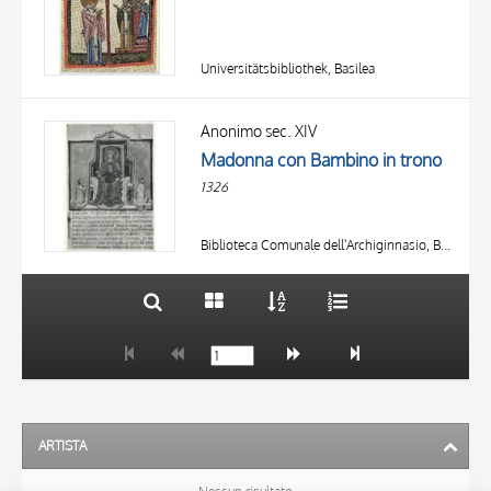
Universitätsbibliothek, Basilea
TITOLO
AUTORE
Anonimo sec. XIV
Madonna con Bambino in trono
OGGETTO
1326
LOCALIZZAZIONE
10 RISULTATI
DATA
20 RISULTATI
Biblioteca Comunale dell'Archiginnasio, Bologna
ARTISTA