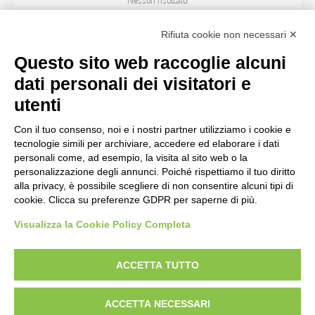
Nessun risultato
Rifiuta cookie non necessari ✕
SOGGETTO
Questo sito web raccoglie alcuni
dati personali dei visitatori e
OGGETTO
utenti
Con il tuo consenso, noi e i nostri partner utilizziamo i cookie e
LOCALIZZAZIONE
tecnologie simili per archiviare, accedere ed elaborare i dati
personali come, ad esempio, la visita al sito web o la
personalizzazione degli annunci. Poiché rispettiamo il tuo diritto
CRONOLOGIA
alla privacy, è possibile scegliere di non consentire alcuni tipi di
cookie. Clicca su preferenze GDPR per saperne di più.
Visualizza la Cookie Policy Completa
AVVERTENZE LEGALI: IMMAGINI PUBBLICATE SUL SITO
Le immagini e le foto presenti in questo sito sono soggette alle norme sul
ACCETTA TUTTO
diritto d’autore, legge 22 aprile 1941 n. 633. I diritti degli autori, degli artisti e
dei fotografi che hanno realizzato le opere e le immagini, degli enti e delle
ACCETTA NECESSARI
istituzioni che ne sono proprietari, sono riservati. Si vieta quindi la