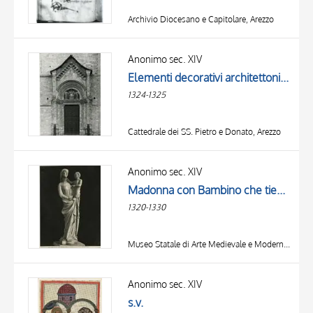
Archivio Diocesano e Capitolare, Arezzo
Anonimo sec. XIV
Elementi decorativi architettonici, Madonna con Bambino in trono e angeli, Gregorio X, San Donato, Virtù, Maria Vergine annunciata, Angelo annunciante, Allegoria della Carità, Allegoria della Giustizia, Allegoria della Fortezza, Santo vescovo
1324-1325
Cattedrale dei SS. Pietro e Donato, Arezzo
Anonimo sec. XIV
Madonna con Bambino che tiene in mano un uccello
1320-1330
Museo Statale di Arte Medievale e Moderna, Arezzo
Anonimo sec. XIV
s.v.