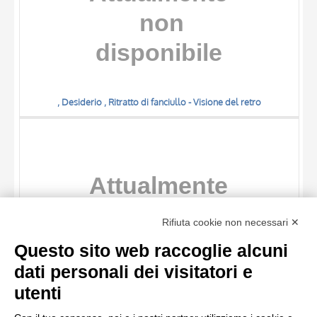
, Desiderio , Ritratto di fanciullo - Visione del retro
TITOLO
Rifiuta cookie non necessari ✕
AUTORE
Questo sito web raccoglie alcuni
OGGETTO
dati personali dei visitatori e
LOCALIZZAZIONE
10 RISULTATI
utenti
, Desiderio , Ritratto di fanciullo - Visione frontale
DATA
20 RISULTATI