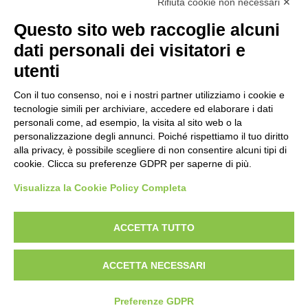
Rifiuta cookie non necessari ✕
SOGGETTO
Questo sito web raccoglie alcuni
dati personali dei visitatori e
OGGETTO
utenti
Con il tuo consenso, noi e i nostri partner utilizziamo i cookie e
LOCALIZZAZIONE
tecnologie simili per archiviare, accedere ed elaborare i dati
personali come, ad esempio, la visita al sito web o la
personalizzazione degli annunci. Poiché rispettiamo il tuo diritto
CRONOLOGIA
alla privacy, è possibile scegliere di non consentire alcuni tipi di
cookie. Clicca su preferenze GDPR per saperne di più.
Visualizza la Cookie Policy Completa
AVVERTENZE LEGALI: IMMAGINI PUBBLICATE SUL SITO
Le immagini e le foto presenti in questo sito sono soggette alle norme sul
ACCETTA TUTTO
diritto d’autore, legge 22 aprile 1941 n. 633. I diritti degli autori, degli artisti e
dei fotografi che hanno realizzato le opere e le immagini, degli enti e delle
ACCETTA NECESSARI
istituzioni che ne sono proprietari, sono riservati. Si vieta quindi la
riproduzione con qualsiasi mezzo effettuata, anche per uso gratuito o
personale.
Preferenze GDPR