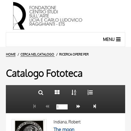
MENU
HOME
CERCA NEL CATALOGO
RICERCA OPERE PER
Catalogo Fototeca
TITOLO
10 RISULTATI
AUTORE
20 RISULTATI
OGGETTO
Indiana, Robert
LOCALIZZAZIONE
The moon