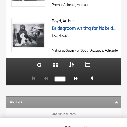
Premio Acireale, Acireale
TITOLO
AUTORE
Boyd, Arthur
Bridegroom waiting for his bride to grow up
OGGETTO
1957-1958
LOCALIZZAZIONE
10 RISULTATI
DATA
20 RISULTATI
National Gallery of South Australia, Adelaide
ARTISTA
Nessun risultato