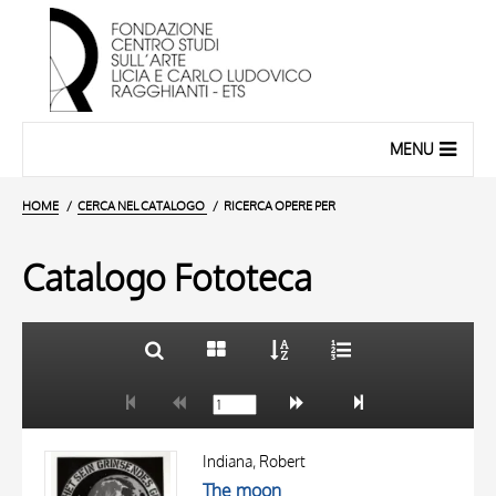
MENU
HOME
CERCA NEL CATALOGO
RICERCA OPERE PER
Catalogo Fototeca
TITOLO
10 RISULTATI
AUTORE
20 RISULTATI
OGGETTO
Indiana, Robert
LOCALIZZAZIONE
The moon