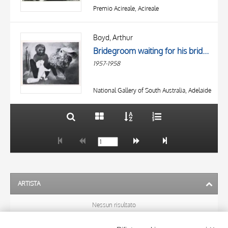
Premio Acireale, Acireale
TITOLO
AUTORE
Boyd, Arthur
Bridegroom waiting for his bride to grow up
OGGETTO
1957-1958
LOCALIZZAZIONE
10 RISULTATI
DATA
20 RISULTATI
National Gallery of South Australia, Adelaide
ARTISTA
Nessun risultato