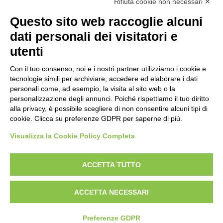
Rifiuta cookie non necessari ✕
SOGGETTO
Questo sito web raccoglie alcuni
dati personali dei visitatori e
OGGETTO
utenti
Con il tuo consenso, noi e i nostri partner utilizziamo i cookie e
LOCALIZZAZIONE
tecnologie simili per archiviare, accedere ed elaborare i dati
personali come, ad esempio, la visita al sito web o la
personalizzazione degli annunci. Poiché rispettiamo il tuo diritto
CRONOLOGIA
alla privacy, è possibile scegliere di non consentire alcuni tipi di
cookie. Clicca su preferenze GDPR per saperne di più.
Visualizza la Cookie Policy Completa
AVVERTENZE LEGALI: IMMAGINI PUBBLICATE SUL SITO
Le immagini e le foto presenti in questo sito sono soggette alle norme sul
ACCETTA TUTTO
diritto d’autore, legge 22 aprile 1941 n. 633. I diritti degli autori, degli artisti e
dei fotografi che hanno realizzato le opere e le immagini, degli enti e delle
ACCETTA NECESSARI
istituzioni che ne sono proprietari, sono riservati. Si vieta quindi la
riproduzione con qualsiasi mezzo effettuata, anche per uso gratuito o
personale.
Preferenze GDPR