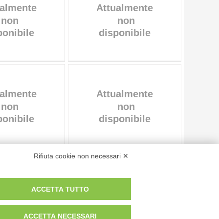
Rifiuta cookie non necessari ✕
Pagina
di
7151
- risultati dal
1
al
10
di
71504
ACCETTA TUTTO
 dei fotografi che hanno realizzato le opere e le immagini, degli enti e
ACCETTA NECESSARI