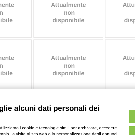
lie alcuni dati personali dei
AVVERTENZE LEGALI: IMMAGINI PUBBLICATE SUL SITO
utilizziamo i cookie e tecnologie simili per archiviare, accedere
sul diritto d’autore, legge 22 aprile 1941 n. 633. I diritti degli autori, degli artisti e
pio, la visita al sito web o la personalizzazione degli annunci.