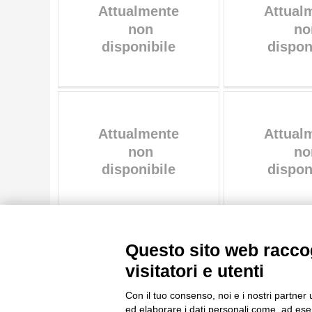
ARTISTA
MATERIA E TECNICA
DATA
TITOLO
AUTORE
ARTISTA
MATERIA E TECNICA
10 RISULTATI
DATA
20 RISULTATI
Questo sito web raccog
visitatori e utenti
Con il tuo consenso, noi e i nostri partner 
Le immagini e le foto presenti in questo sito sono soggette alle norme 
ed elaborare i dati personali come, ad esem