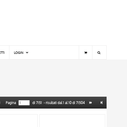
TTI
LOGIN
Pagina
di
7151
- risultati dal
1
al
10
di
71504