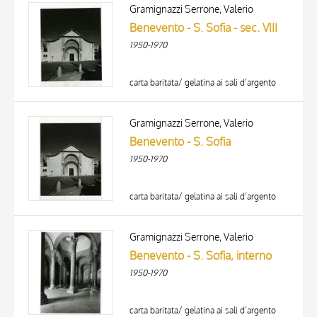
ARTISTA
Gramignazzi Serrone, Valerio
MATERIA E TECNICA
Benevento - S. Sofia - sec. VIII
DATA
1950-1970
carta baritata/ gelatina ai sali d’argento
Gramignazzi Serrone, Valerio
Benevento - S. Sofia
1950-1970
carta baritata/ gelatina ai sali d’argento
TITOLO
AUTORE
Gramignazzi Serrone, Valerio
Benevento - S. Sofia, interno
ARTISTA
1950-1970
MATERIA E TECNICA
10 RISULTATI
DATA
20 RISULTATI
carta baritata/ gelatina ai sali d’argento