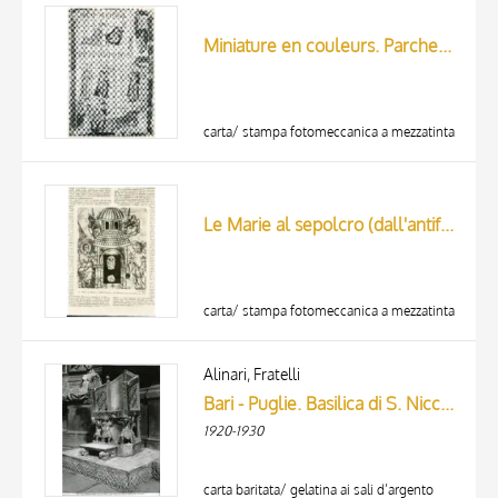
ARTISTA
MATERIA E TECNICA
Miniature en couleurs. Parchemin. Style carolingien. XIe siècle. In-folio
DATA
carta/ stampa fotomeccanica a mezzatinta
Le Marie al sepolcro (dall'antifonario del Monastero di San Gallo; sec. XI).
carta/ stampa fotomeccanica a mezzatinta
Alinari, Fratelli
Bari - Puglie. Basilica di S. Niccola. Sedia di Elia. (XI. Secolo).
1920-1930
carta baritata/ gelatina ai sali d’argento