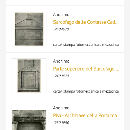
Anonimo
Sarcofago delle Contesse Cadolingie Gasdia e Cilla (Fine del secolo XI. Nell'atrio della Badia di Settimo).
1940-1970
carta/ stampa fotomeccanica a mezzatinta
Anonimo
Parte superiore del Sarcofago delle Contesse Cadolingie e iscriz. Sepolcrale della contessa Cilla (+ 1096). (Fine del secolo XI. Nell'atrio della Badia di Settimo).
1940-1970
carta/ stampa fotomeccanica a mezzatinta
Anonimo
Pisa - Architrave della Porta maggiore di S. Frediano
1930-1950