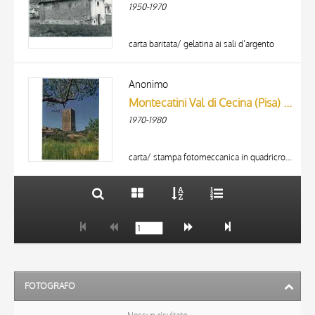
1950-1970
carta baritata/ gelatina ai sali d’argento
TITOLO
AUTORE
Anonimo
Montecatini Val di Cecina (Pisa) - Torre dei Belforti - (sec. XII e XIII)
ARTISTA
1970-1980
MATERIA E TECNICA
10 RISULTATI
DATA
20 RISULTATI
carta/ stampa fotomeccanica in quadricromia
FOTOGRAFO