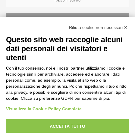
Nessun risultato
ARTISTA
Rifiuta cookie non necessari ✕
Nessun risultato
Questo sito web raccoglie alcuni
dati personali dei visitatori e
TITOLO
utenti
Con il tuo consenso, noi e i nostri partner utilizziamo i cookie e
MATERIA E TECNICA
tecnologie simili per archiviare, accedere ed elaborare i dati
personali come, ad esempio, la visita al sito web o la
personalizzazione degli annunci. Poiché rispettiamo il tuo diritto
CRONOLOGIA
alla privacy, è possibile scegliere di non consentire alcuni tipi di
cookie. Clicca su preferenze GDPR per saperne di più.
Visualizza la Cookie Policy Completa
AVVERTENZE LEGALI: IMMAGINI PUBBLICATE SUL SITO
Le immagini e le foto presenti in questo sito sono soggette alle norme sul
ACCETTA TUTTO
diritto d’autore, legge 22 aprile 1941 n. 633. I diritti degli autori, degli artisti e