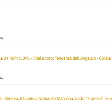
nta
Tendenza dell'A
nta
Anonimo - s