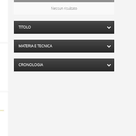
Nessun risultato
TITOLO
MATERIA E TECNICA
CRONOLOGIA
Tendenza dell'Angelico - Corale 3 (1409) c. 22v - Cristo parla agli apostoli/ Tendenza dell'Angelico - Corale 3 (1409) c. 15 - Vocazione degli eletti