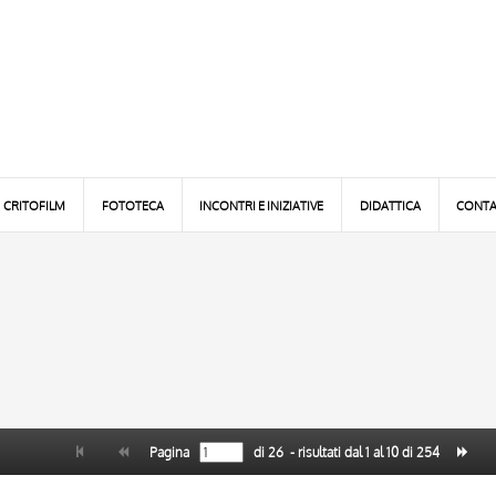
CRITOFILM
FOTOTECA
INCONTRI E INIZIATIVE
DIDATTICA
CONTA
Pagina
di
26
- risultati dal
1
al
10
di
254