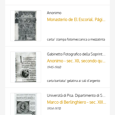
Anonimo
Monasterio de El Escorial. Página en miniatura del Códice Emi - comenzó a ser escrito por Velasco en el año 976, en la Biblioteca
carta/ stampa fotomeccanica a mezzatinta
Gabinetto Fotografico della Soprintendenza Speciale per il Patrimonio Storico, Artistico ed Etnoantropologico e per il Polo Museale della città di Firenze
Anonimo - sec. XII, secondo quarto - Prato, Biblioteca Roncioniana, ms. Q.VIII.2 (2), f. 176r, particolare
1945-1960
carta baritata/ gelatina ai sali d’argento
Università di Pisa. Dipartimento di Storia delle Arti
Marco di Berlinghiero - sec. XIII, metà - Lucca, Biblioteca Capitolare Feliniana, Ms. 1, f. 284v, particolare
1954-1970