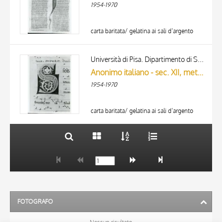
1954-1970
carta baritata/ gelatina ai sali d’argento
TITOLO
AUTORE
Università di Pisa. Dipartimento di Storia delle Arti
Anonimo italiano - sec. XII, metà - Lucca, Biblioteca Capitolare Feliniana, Ms. 601, f. 119r, particolare
ARTISTA
1954-1970
MATERIA E TECNICA
10 RISULTATI
DATA
20 RISULTATI
carta baritata/ gelatina ai sali d’argento
FOTOGRAFO