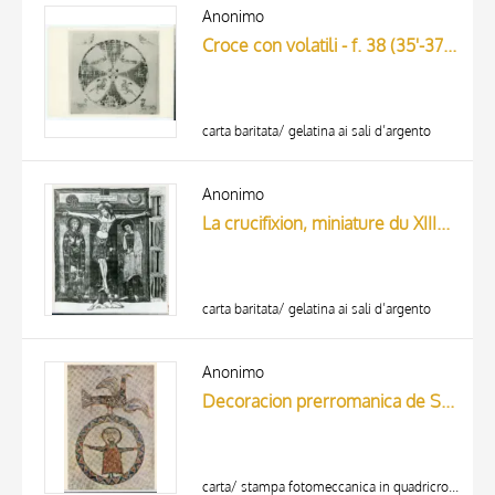
ARTISTA
Anonimo
MATERIA E TECNICA
Croce con volatili - f. 38 (35'-37) - Cod. vat. greco 699
DATA
carta baritata/ gelatina ai sali d’argento
Anonimo
La crucifixion, miniature du XIIIe siècle/ (Ms. 176, Bibliothèque d'Avignon.)
carta baritata/ gelatina ai sali d’argento
Anonimo
Decoracion prerromanica de Saint Quirze de Pedret.(Siglo X) Figura orante - Museo Diocesano, Solsona
carta/ stampa fotomeccanica in quadricromia