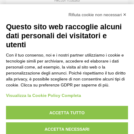
Nessun risultato
Rifiuta cookie non necessari ✕
ARTISTA
Questo sito web raccoglie alcuni
dati personali dei visitatori e
TITOLO
utenti
Con il tuo consenso, noi e i nostri partner utilizziamo i cookie e
MATERIA E TECNICA
tecnologie simili per archiviare, accedere ed elaborare i dati
personali come, ad esempio, la visita al sito web o la
personalizzazione degli annunci. Poiché rispettiamo il tuo diritto
CRONOLOGIA
alla privacy, è possibile scegliere di non consentire alcuni tipi di
cookie. Clicca su preferenze GDPR per saperne di più.
Visualizza la Cookie Policy Completa
AVVERTENZE LEGALI: IMMAGINI PUBBLICATE SUL SITO
Le immagini e le foto presenti in questo sito sono soggette alle norme sul
ACCETTA TUTTO
diritto d’autore, legge 22 aprile 1941 n. 633. I diritti degli autori, degli artisti e
dei fotografi che hanno realizzato le opere e le immagini, degli enti e delle
ACCETTA NECESSARI
istituzioni che ne sono proprietari, sono riservati. Si vieta quindi la