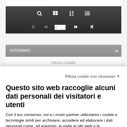
FOTOGRAFO
Nessun risultato
Rifiuta cookie non necessari ✕
ARTISTA
Questo sito web raccoglie alcuni
dati personali dei visitatori e
TITOLO
utenti
Con il tuo consenso, noi e i nostri partner utilizziamo i cookie e
MATERIA E TECNICA
tecnologie simili per archiviare, accedere ed elaborare i dati
personali come, ad esempio, la visita al sito web o la