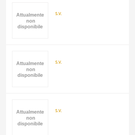
s.v.
s.v.
TITOLO
AUTORE
s.v.
ARTISTA
MATERIA E TECNICA
10 RISULTATI
DATA
20 RISULTATI